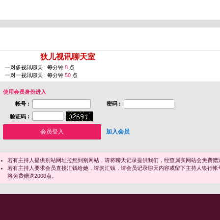
您即将进入 [
狄儿视讯聊天室
]
一对多视讯聊天 : 每分钟
8
点
一对一视讯聊天 : 每分钟
50
点
使用会员身份进入
帐号 :
密码 :
验证码 :
加入会员
若有主持人提供别站网址拉您到别网站，请将聊天记录提供我们，经查属实网站会免费赠送
若有主持人要求会员直接汇钱给她，请勿汇钱，请会员记录聊天内容或留下主持人银行帐
将免费赠送2000点。