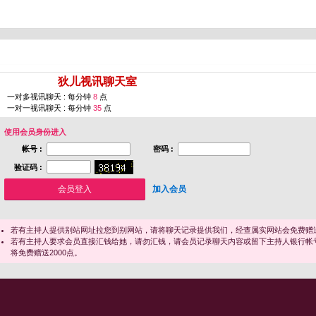
您即将进入 [
狄儿视讯聊天室
]
一对多视讯聊天 : 每分钟
8
点
一对一视讯聊天 : 每分钟
35
点
使用会员身份进入
帐号 :
密码 :
验证码 :
加入会员
若有主持人提供别站网址拉您到别网站，请将聊天记录提供我们，经查属实网站会免费赠送
若有主持人要求会员直接汇钱给她，请勿汇钱，请会员记录聊天内容或留下主持人银行帐
将免费赠送2000点。