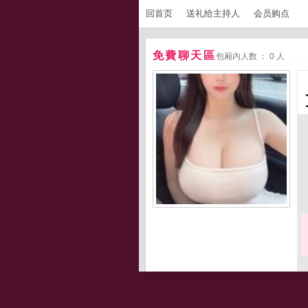
回首页
送礼给主持人
会员购点
免費聊天區
包厢内人数 ： 0 人