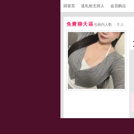
回首页
送礼给主持人
会员购点
免費聊天區
包厢内人数 ： 0 人