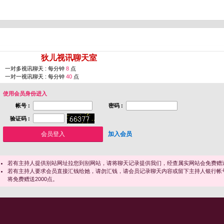
您即将进入 [
狄儿视讯聊天室
]
一对多视讯聊天 : 每分钟
8
点
一对一视讯聊天 : 每分钟
40
点
使用会员身份进入
帐号 :
密码 :
验证码 :
加入会员
若有主持人提供别站网址拉您到别网站，请将聊天记录提供我们，经查属实网站会免费赠送
若有主持人要求会员直接汇钱给她，请勿汇钱，请会员记录聊天内容或留下主持人银行帐
将免费赠送2000点。