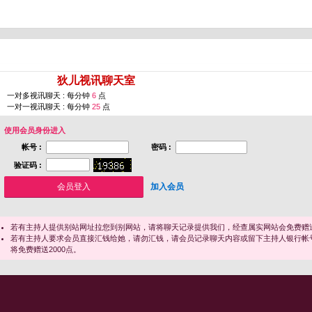
您即将进入 [
狄儿视讯聊天室
]
一对多视讯聊天 : 每分钟
6
点
一对一视讯聊天 : 每分钟
25
点
使用会员身份进入
帐号 :
密码 :
验证码 :
加入会员
若有主持人提供别站网址拉您到别网站，请将聊天记录提供我们，经查属实网站会免费赠送
若有主持人要求会员直接汇钱给她，请勿汇钱，请会员记录聊天内容或留下主持人银行帐
将免费赠送2000点。