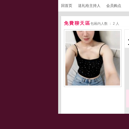
回首页
送礼给主持人
会员购点
免費聊天區
包厢内人数 ： 2 人