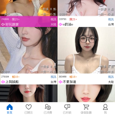
一對多 8 點
一對多 8 點
一多中
一對一 35 點
空閒中
一對一 45 點
限21+
視訊
限21+
視訊
290606
219701
好玩嫂嫂
o奶油o
大陸
台灣
一對多 8 點
一對多 8 點
空閒中
一對一 45 點
空閒中
一對一 40 點
輔18+
視訊
輔18+
視訊
270184
303490
上我賊船
不要加速
台灣
大陸
首頁
已關注
已消費
已封鎖
儲值點數
我