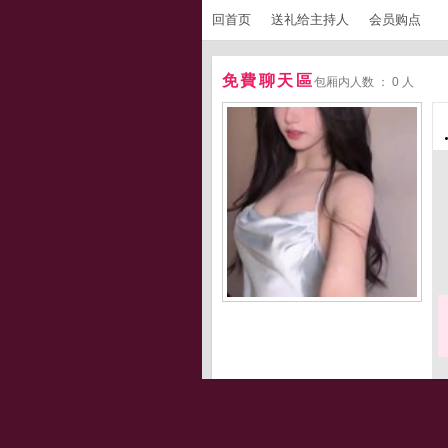
回首页
送礼给主持人
会员购点
免費聊天區
包厢内人数 ： 0 人