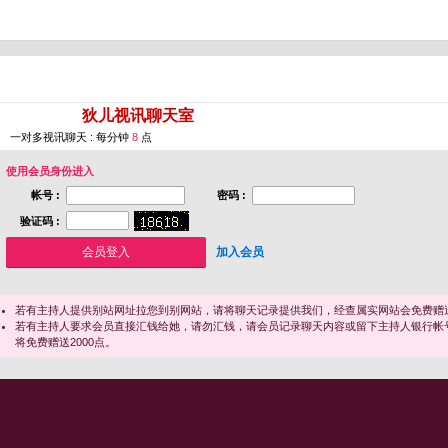
您即将进入 [
狄儿视讯聊天室
]
一对多视讯聊天 : 每分钟
8
点
使用会员身份进入
帐号 :
密码 :
验证码 :
加入会员
若有主持人提供别站网址拉您到别网站，请将聊天记录提供我们，经查属实网站会免费赠送
若有主持人要求会员直接汇钱给她，请勿汇钱，请会员记录聊天内容或留下主持人银行帐
将免费赠送2000点。