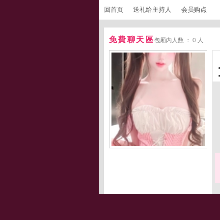
回首页
送礼给主持人
会员购点
免費聊天區
包厢内人数 ： 0 人