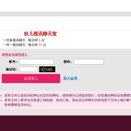
您即将进入 [
狄儿视讯聊天室
]
一对多视讯聊天 : 每分钟
5
点
一对一视讯聊天 : 每分钟
20
点
使用会员身份进入
帐号 :
密码 :
验证码 :
加入会员
若有主持人提供别站网址拉您到别网站，请将聊天记录提供我们，经查属实网站会免费赠送
若有主持人要求会员直接汇钱给她，请勿汇钱，请会员记录聊天内容或留下主持人银行帐
将免费赠送2000点。