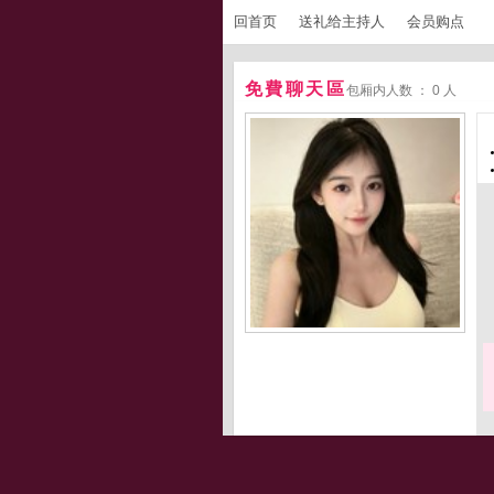
回首页
送礼给主持人
会员购点
免費聊天區
包厢内人数 ： 0 人