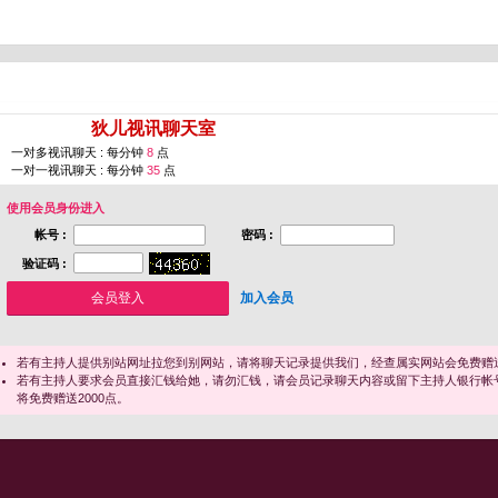
您即将进入 [
狄儿视讯聊天室
]
一对多视讯聊天 : 每分钟
8
点
一对一视讯聊天 : 每分钟
35
点
使用会员身份进入
帐号 :
密码 :
验证码 :
加入会员
若有主持人提供别站网址拉您到别网站，请将聊天记录提供我们，经查属实网站会免费赠送
若有主持人要求会员直接汇钱给她，请勿汇钱，请会员记录聊天内容或留下主持人银行帐
将免费赠送2000点。