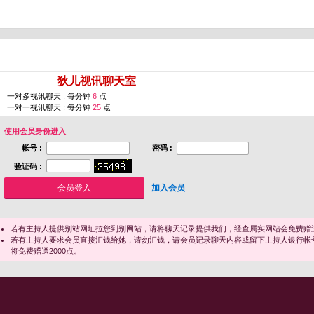
您即将进入 [
狄儿视讯聊天室
]
一对多视讯聊天 : 每分钟
6
点
一对一视讯聊天 : 每分钟
25
点
使用会员身份进入
帐号 :
密码 :
验证码 :
加入会员
若有主持人提供别站网址拉您到别网站，请将聊天记录提供我们，经查属实网站会免费赠送
若有主持人要求会员直接汇钱给她，请勿汇钱，请会员记录聊天内容或留下主持人银行帐
将免费赠送2000点。