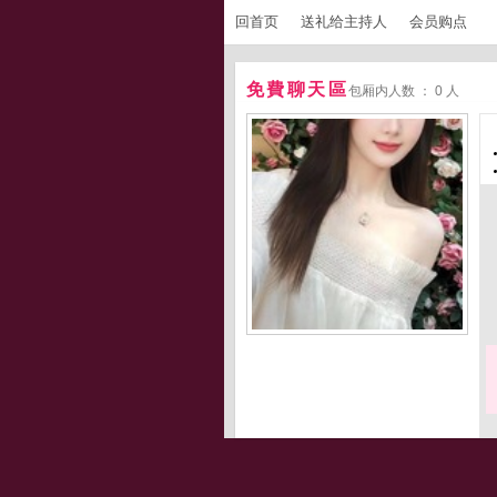
回首页
送礼给主持人
会员购点
免費聊天區
包厢内人数 ： 0 人