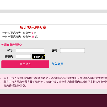
您即将进入 [
狄儿视讯聊天室
]
一对多视讯聊天 : 每分钟
6
点
一对一视讯聊天 : 每分钟
25
点
使用会员身份进入
帐号 :
密码 :
验证码 :
加入会员
若有主持人提供别站网址拉您到别网站，请将聊天记录提供我们，经查属实网站会免费赠送
若有主持人要求会员直接汇钱给她，请勿汇钱，请会员记录聊天内容或留下主持人银行帐
将免费赠送2000点。