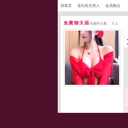
回首页
送礼给主持人
会员购点
免費聊天區
包厢内人数 ： 0 人