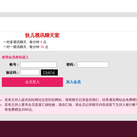
您即将进入 [
狄儿视讯聊天室
]
一对多视讯聊天 : 每分钟
8
点
一对一视讯聊天 : 每分钟
35
点
使用会员身份进入
帐号 :
密码 :
验证码 :
加入会员
若有主持人提供别站网址拉您到别网站，请将聊天记录提供我们，经查属实网站会免费赠送
若有主持人要求会员直接汇钱给她，请勿汇钱，请会员记录聊天内容或留下主持人银行帐
将免费赠送2000点。