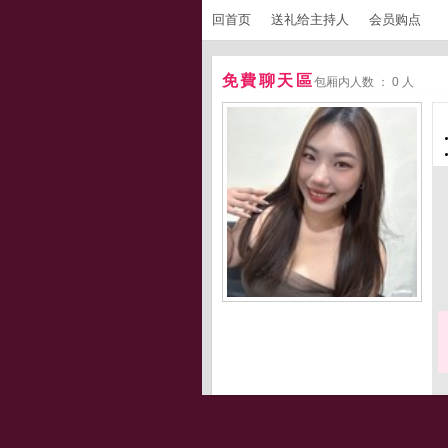
回首页
送礼给主持人
会员购点
免費聊天區
包厢内人数 ： 0 人