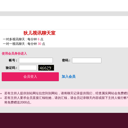
您即将进入 [
狄儿视讯聊天室
]
一对多视讯聊天 : 每分钟
6
点
一对一视讯聊天 : 每分钟
30
点
使用会员身份进入
帐号 :
密码 :
验证码 :
加入会员
若有主持人提供别站网址拉您到别网站，请将聊天记录提供我们，经查属实网站会免费赠送
若有主持人要求会员直接汇钱给她，请勿汇钱，请会员记录聊天内容或留下主持人银行帐
将免费赠送2000点。