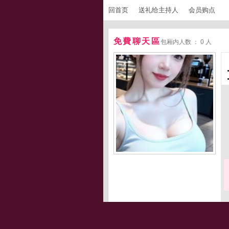
回首页
送礼给主持人
会员购点
免費聊天區
包厢内人数 ： 0 人