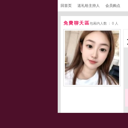
回首页
送礼给主持人
会员购点
免費聊天區
包厢内人数 ： 0 人