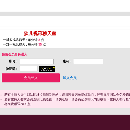
您即将进入 [
狄儿视讯聊天室
]
一对多视讯聊天 : 每分钟
8
点
一对一视讯聊天 : 每分钟
35
点
使用会员身份进入
帐号 :
密码 :
验证码 :
加入会员
若有主持人提供别站网址拉您到别网站，请将聊天记录提供我们，经查属实网站会免费赠送
若有主持人要求会员直接汇钱给她，请勿汇钱，请会员记录聊天内容或留下主持人银行帐
将免费赠送2000点。