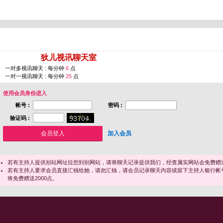
您即将进入 [
狄儿视讯聊天室
]
一对多视讯聊天 : 每分钟
6
点
一对一视讯聊天 : 每分钟
25
点
使用会员身份进入
帐号 :
密码 :
验证码 :
加入会员
若有主持人提供别站网址拉您到别网站，请将聊天记录提供我们，经查属实网站会免费赠送
若有主持人要求会员直接汇钱给她，请勿汇钱，请会员记录聊天内容或留下主持人银行帐
将免费赠送2000点。