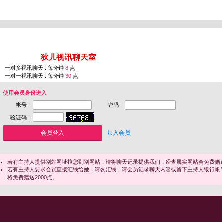
您即将进入 [
狄儿视讯聊天室
]
一对多视讯聊天 : 每分钟
8
点
一对一视讯聊天 : 每分钟
30
点
使用会员身份进入
帐号 :
密码 :
验证码 :
加入会员
若有主持人提供别站网址拉您到别网站，请将聊天记录提供我们，经查属实网站会免费赠送
若有主持人要求会员直接汇钱给她，请勿汇钱，请会员记录聊天内容或留下主持人银行帐
将免费赠送2000点。