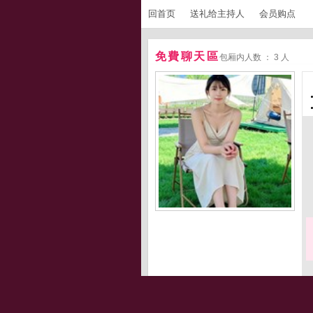
回首页
送礼给主持人
会员购点
免費聊天區
包厢内人数 ： 3 人