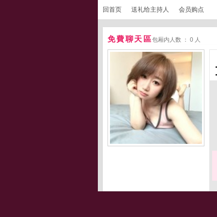
回首页
送礼给主持人
会员购点
免費聊天區
包厢内人数 ： 0 人