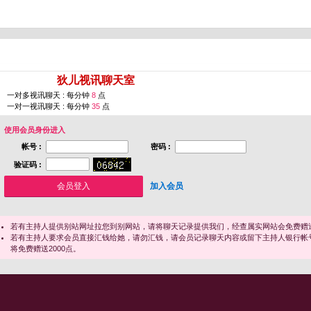
您即将进入 [
狄儿视讯聊天室
]
一对多视讯聊天 : 每分钟
8
点
一对一视讯聊天 : 每分钟
35
点
使用会员身份进入
帐号 :
密码 :
验证码 :
加入会员
若有主持人提供别站网址拉您到别网站，请将聊天记录提供我们，经查属实网站会免费赠送
若有主持人要求会员直接汇钱给她，请勿汇钱，请会员记录聊天内容或留下主持人银行帐
将免费赠送2000点。