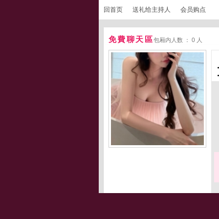
回首页
送礼给主持人
会员购点
免費聊天區
包厢内人数 ： 0 人