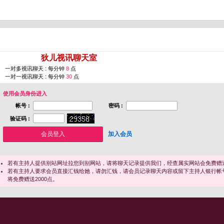
您即将进入 [
狄儿视讯聊天室
]
一对多视讯聊天 : 每分钟
8
点
一对一视讯聊天 : 每分钟
30
点
使用会员身份进入
帐号 :
密码 :
验证码 :
加入会员
若有主持人提供别站网址拉您到别网站，请将聊天记录提供我们，经查属实网站会免费赠送
若有主持人要求会员直接汇钱给她，请勿汇钱，请会员记录聊天内容或留下主持人银行帐
将免费赠送2000点。