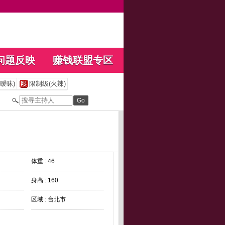
问题反映
赚钱联盟专区
暧昧)
限制级(火辣)
体重 : 46
身高 : 160
区域 : 台北市