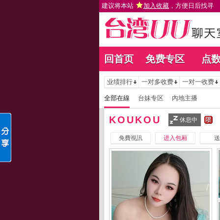
建议将本站
加入收藏
，方便日后找寻
回首页
免费专区
点
业绩排行
一对多收费
一对一收费
全部在線
台妹专区
內地主播
KOUKOU
休息中
免費視訊
进入包厢
送