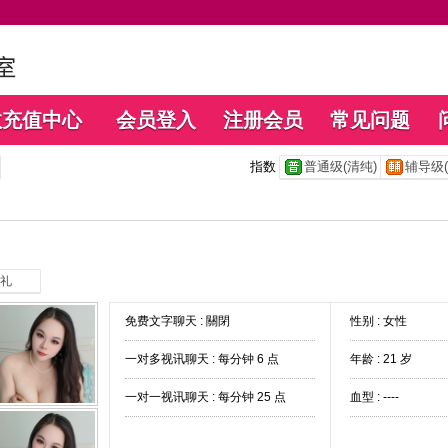
数充值中心
会员登入
注册会员
常见问题
指数
普通级(清纯)
辅导级(
礼
免费文字聊天 :
關閉
性别 : 女性
一对多视讯聊天 :
每分钟 6 点
年龄 : 21 岁
一对一视讯聊天 :
每分钟 25 点
血型 : ----