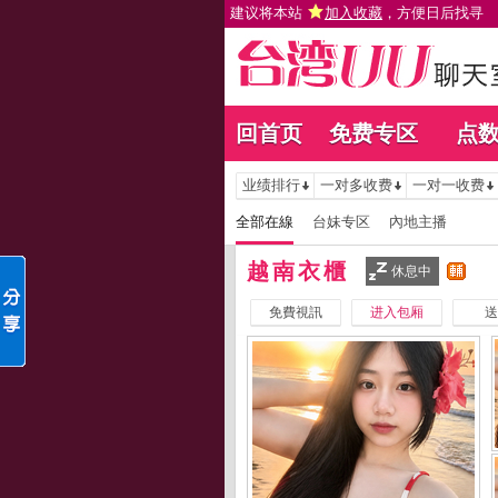
建议将本站
加入收藏
，方便日后找寻
回首页
免费专区
点
业绩排行
一对多收费
一对一收费
全部在線
台妹专区
內地主播
越南衣櫃
休息中
免費視訊
进入包厢
送