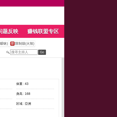
问题反映
赚钱联盟专区
暧昧)
限制级(火辣)
体重 : 43
身高 : 168
区域 : 亞洲