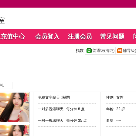
数充值中心
会员登入
注册会员
常见问题
指数
普通级(清纯)
辅导级(
礼
免费文字聊天 :
關閉
性别 : 女性
一对多视讯聊天 :
每分钟 8 点
年龄 : 22 岁
一对一视讯聊天 :
每分钟 35 点
血型 : ----