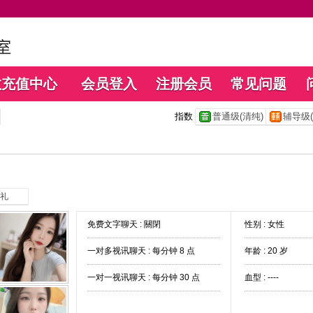
数充值中心
会员登入
注册会员
常见问题
指数
普通级(清纯)
辅导级(
礼
免费文字聊天 :
關閉
性别 : 女性
一对多视讯聊天 :
每分钟 8 点
年龄 : 20 岁
一对一视讯聊天 :
每分钟 30 点
血型 : ----