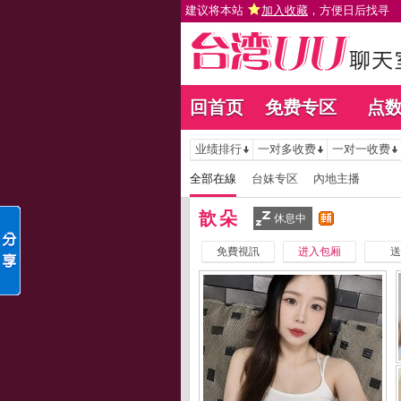
建议将本站
加入收藏
，方便日后找寻
回首页
免费专区
点
业绩排行
一对多收费
一对一收费
全部在線
台妹专区
內地主播
歆朵
休息中
免費視訊
进入包厢
送