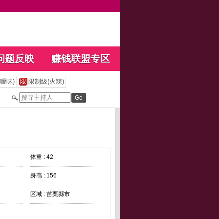
问题反映
赚钱联盟专区
暧昧)
限制级(火辣)
体重 : 42
身高 : 156
区域 : 苗栗縣市