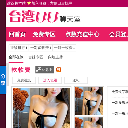
建议将本站
加入收藏
，方便日后找寻
回首页
免费专区
点数充值中心
会员登
业绩排行
一对多收费
一对一收费
全部在線
台妹专区
內地主播
軟軟寶
休息中
免費視訊
进入包厢
送礼
免费文字聊
一对多视讯
一对一视讯