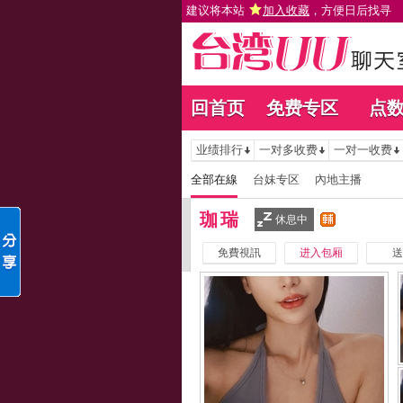
建议将本站
加入收藏
，方便日后找寻
回首页
免费专区
点
业绩排行
一对多收费
一对一收费
全部在線
台妹专区
內地主播
珈瑞
休息中
免費視訊
进入包厢
送