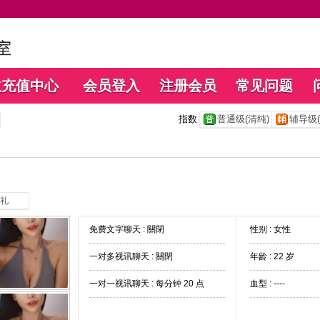
数充值中心
会员登入
注册会员
常见问题
指数
普通级(清纯)
辅导级(
礼
免费文字聊天 :
關閉
性别 : 女性
一对多视讯聊天 :
關閉
年龄 : 22 岁
一对一视讯聊天 :
每分钟 20 点
血型 : ----