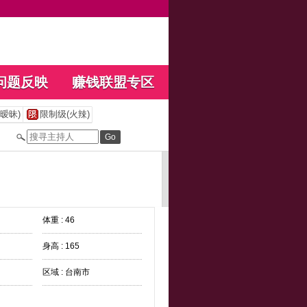
问题反映
赚钱联盟专区
暧昧)
限制级(火辣)
体重 : 46
身高 : 165
区域 : 台南市